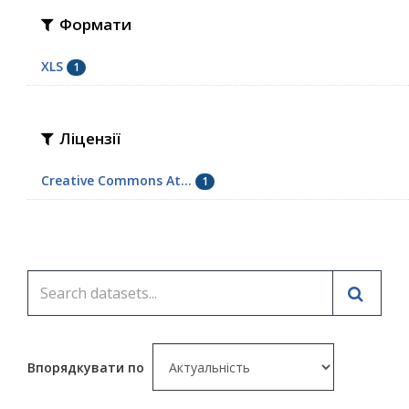
Формати
XLS
1
Ліцензії
Creative Commons At...
1
Впорядкувати по