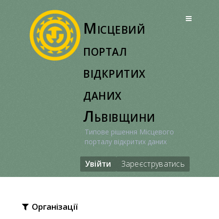
Перейти
до
Місцевий
вмісту
портал
відкритих
даних
Львівщини
Типове рішення Місцевого
порталу відкритих даних
Увійти
Зареєструватись
Організації