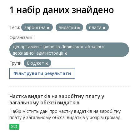
1 набір даних знайдено
Теги:
заробітна
видатки
плата
Організації :
Департамент фінансів Львівської обласної
державної адміністрації
Групи:
Бюджет
Фільтрувати результати
Частка видатків на заробітну плату у
загальному обсязі видатків
Набір містить дані про частку видатків на заробітну
плату у загальному обсязі видатків у розрізі громад
XLS