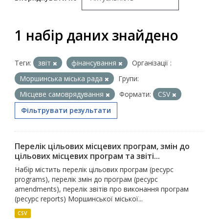
1 набір даних знайдено
Теги:
звіт
фінансування
Організації :
Моршинська міська рада
Групи:
Місцеве самоврядування
Формати:
CSV
Фільтрувати результати
Перелік цільових місцевих програм, змін до
цільових місцевих програм та звіті...
Набір містить перелік цільових програм (ресурс
programs), перелік змін до програм (ресурс
amendments), перелік звітів про виконання програм
(ресурс reports) Моршинської міської...
CSV