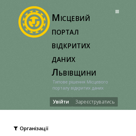
Перейти
до
Місцевий
вмісту
портал
відкритих
даних
Львівщини
Типове рішення Місцевого
порталу відкритих даних
Увійти
Зареєструватись
Організації