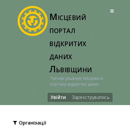
Перейти
до
Місцевий
вмісту
портал
відкритих
даних
Львівщини
Типове рішення Місцевого
порталу відкритих даних
Увійти
Зареєструватись
Організації