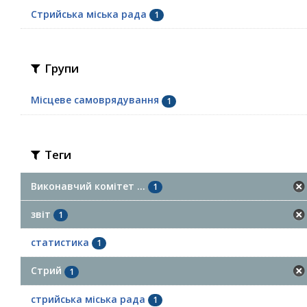
Стрийська міська рада
1
Групи
Місцеве самоврядування
1
Теги
Виконавчий комітет ...
1
звіт
1
статистика
1
Стрий
1
стрийська міська рада
1