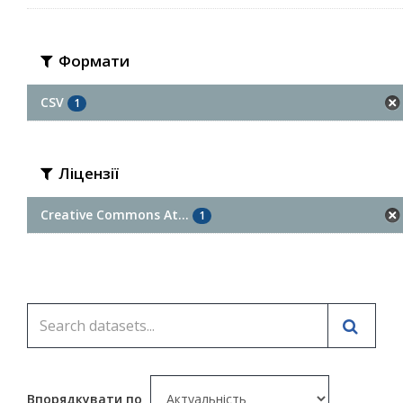
Формати
CSV
1
Ліцензії
Creative Commons At...
1
Впорядкувати по