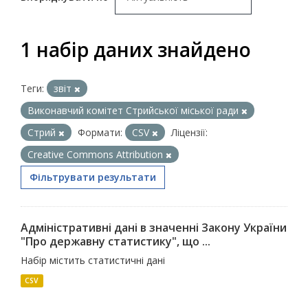
1 набір даних знайдено
Теги:
звіт
Виконавчий комітет Стрийської міської ради
Стрий
Формати:
CSV
Ліцензії:
Creative Commons Attribution
Фільтрувати результати
Адміністративні дані в значенні Закону України
"Про державну статистику", що ...
Набір містить статистичні дані
CSV