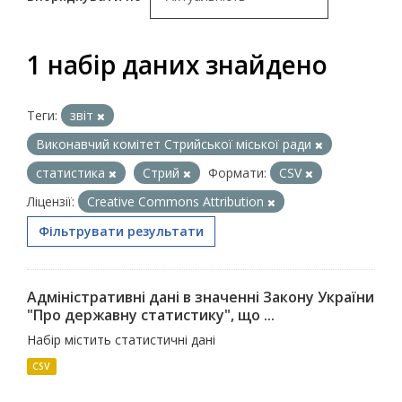
1 набір даних знайдено
Теги:
звіт
Виконавчий комітет Стрийської міської ради
статистика
Стрий
Формати:
CSV
Ліцензії:
Creative Commons Attribution
Фільтрувати результати
Адміністративні дані в значенні Закону України
"Про державну статистику", що ...
Набір містить статистичні дані
CSV