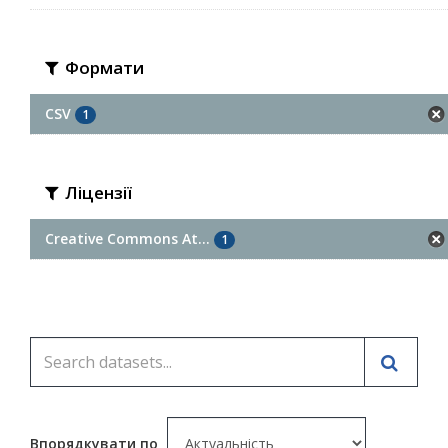
Формати
CSV
1
Ліцензії
Creative Commons At...
1
Впорядкувати по