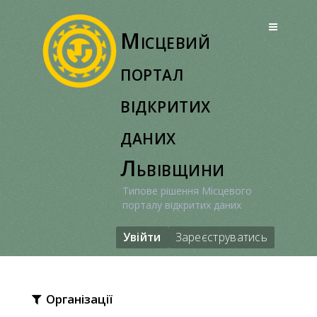
Перейти
до
Місцевий
вмісту
портал
відкритих
даних
Львівщини
Типове рішення Місцевого
порталу відкритих даних
Увійти
Зареєструватись
Організації