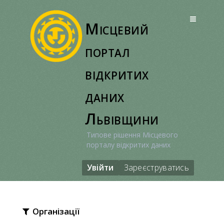
Перейти
до
Місцевий
вмісту
портал
відкритих
даних
Львівщини
Типове рішення Місцевого
порталу відкритих даних
Увійти
Зареєструватись
Організації