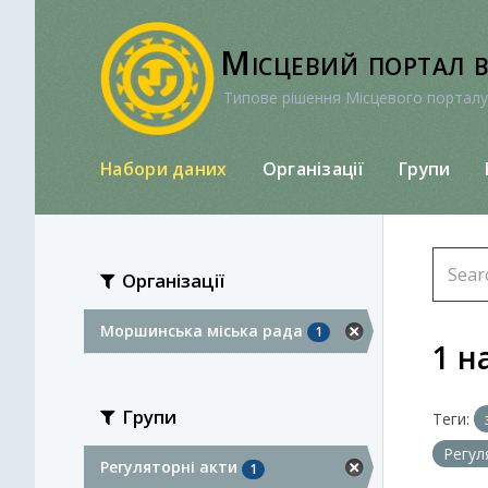
Перейти
до
Місцевий портал 
вмісту
Типове рішення Місцевого порталу
Набори даних
Організації
Групи
Організації
Моршинська міська рада
1
1 н
Групи
Теги:
Регул
Регуляторні акти
1