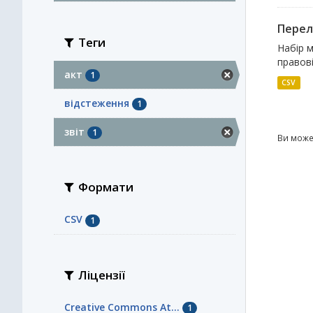
Перелі
Теги
Набір м
правові
акт
1
CSV
відстеження
1
звіт
1
Ви може
Формати
CSV
1
Ліцензії
Creative Commons At...
1