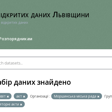
відкритих даних Львівщини
 відкритих даних
Розпорядникам
абір даних знайдено
звіт
акт
Організації :
Моршинська міська рада
Груп
яторні акти