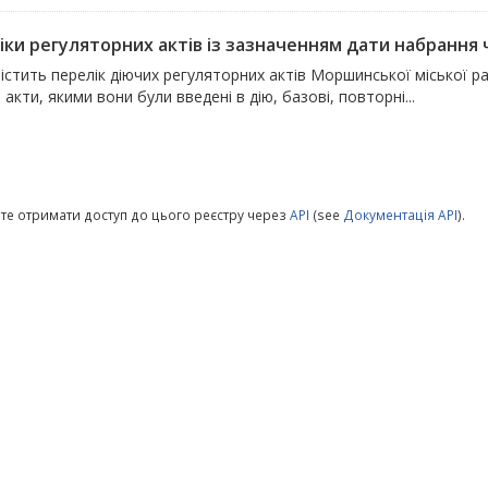
ки регуляторних актів із зазначенням дати набрання чи
істить перелік діючих регуляторних актів Моршинської міської р
 акти, якими вони були введені в дію, базові, повторні...
те отримати доступ до цього реєстру через
API
(see
Документація API
).