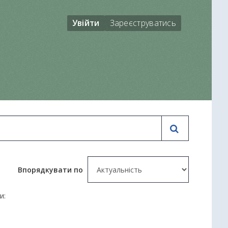
Увійти
Зареєструватись
Впорядкувати по
и: