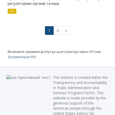
регуляторних органів та інше
CSV
1
2
»
Ви можете отримати доступ до цього реєстру через
API
(see
Документація API
).
The website is created within the
Transparency and Accountability
in Public Administration and
Services Program/TAPAS. This
website is made possible by the
generous support of the
American people through the
United States Agency for