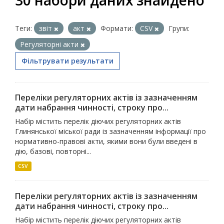
30 набори даних знайдено
Теги:
звіт
акт
Формати:
CSV
Групи:
Регуляторні акти
Фільтрувати результати
Переліки регуляторних актів із зазначенням
дати набрання чинності, строку про...
Набір містить перелік діючих регуляторних актів
Глинянської міської ради із зазначенням інформації про
нормативно-правові акти, якими вони були введені в
дію, базові, повторні...
CSV
Переліки регуляторних актів із зазначенням
дати набрання чинності, строку про...
Набір містить перелік діючих регуляторних актів