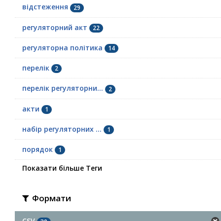
відстеження
29
регуляторний акт
22
регуляторна політика
14
перелік
2
перелік регуляторни...
2
акти
1
набір регуляторних ...
1
порядок
1
Показати більше Теги
Формати
CSV