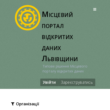
Перейти
до
Місцевий
вмісту
портал
відкритих
даних
Львівщини
Типове рішення Місцевого
порталу відкритих даних
Увійти
Зареєструватись
Організації