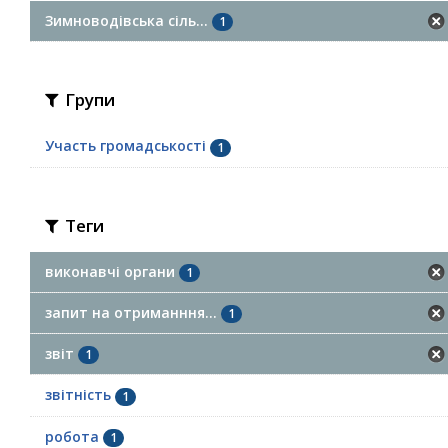
Зимноводівська сіль...
1
Групи
Участь громадськості
1
Теги
виконавчі органи
1
запит на отриманння...
1
звіт
1
звітність
1
робота
1