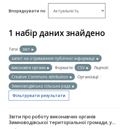
Впорядкувати по
1 набір даних знайдено
Теги:
звіт
запит на отриманння публічної інформації
виконавчі органи
Формати:
CSV
Ліцензії:
Creative Commons Attribution
Організації :
Зимноводівська сільська рада
Фільтрувати результати
Звіти про роботу виконавчих органів
Зимноводівської територіальної громади, у...