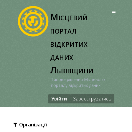
Перейти
до
Місцевий
вмісту
портал
відкритих
даних
Львівщини
Типове рішення Місцевого
порталу відкритих даних
Увійти
Зареєструватись
Організації