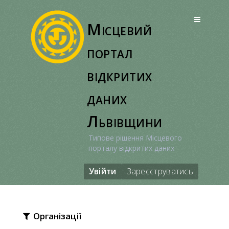
Перейти
до
Місцевий
вмісту
портал
відкритих
даних
Львівщини
Типове рішення Місцевого
порталу відкритих даних
Увійти
Зареєструватись
Організації