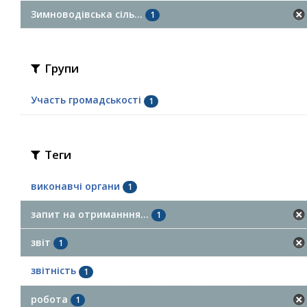
Зимноводівська сіль...
1
Групи
Участь громадськості
1
Теги
виконавчі органи
1
запит на отриманння...
1
звіт
1
звітність
1
робота
1