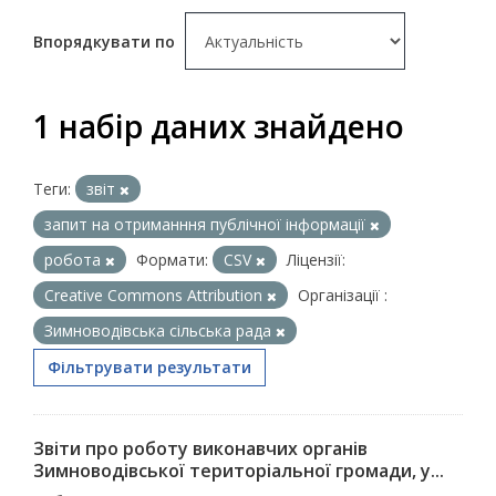
Впорядкувати по
1 набір даних знайдено
Теги:
звіт
запит на отриманння публічної інформації
робота
Формати:
CSV
Ліцензії:
Creative Commons Attribution
Організації :
Зимноводівська сільська рада
Фільтрувати результати
Звіти про роботу виконавчих органів
Зимноводівської територіальної громади, у...