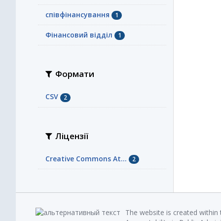
співфінансування
1
Фінансовий відділ
1
Формати
CSV
2
Ліцензії
Creative Commons At...
2
The website is created within