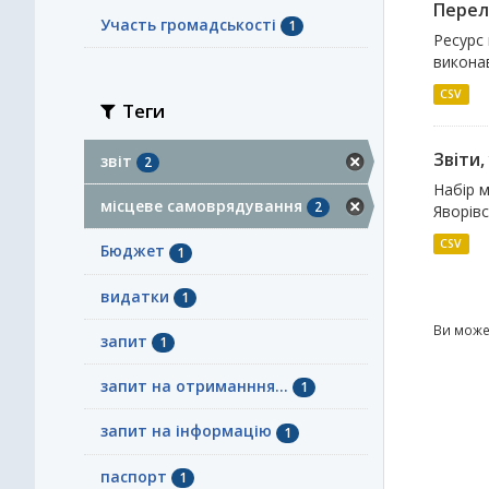
Перелі
Участь громадськості
1
Ресурс 
виконав
CSV
Теги
Звіти
звіт
2
Набір м
місцеве самоврядування
2
Яворівс
CSV
Бюджет
1
видатки
1
Ви може
запит
1
запит на отриманння...
1
запит на інформацію
1
паспорт
1