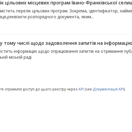
к цільових місцевих програм Івано-Франківської селищ
містить перелік цільових програм. Зокрема, ідентифікатор, найм
ця,реквізити розпорядчого документа, яким...
, у тому числі щодо задоволення запитів на інформаці
істить інформацію щодо опрацювання запитів на отримання публіч
ькій міській раді
те отримати доступ до цього реєстру через
API
(see
Документація API
).