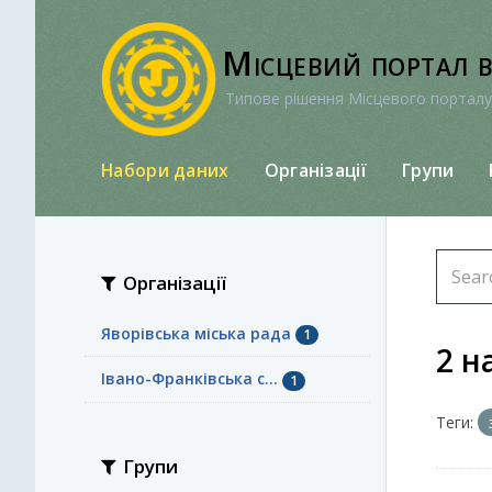
Перейти
до
Місцевий портал 
вмісту
Типове рішення Місцевого порталу
Набори даних
Організації
Групи
Організації
Яворівська міська рада
1
2 н
Івано-Франківська с...
1
Теги:
Групи