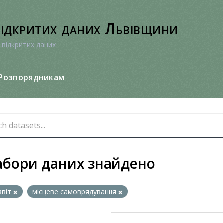
відкритих даних Львівщини
 відкритих даних
Розпорядникам
абори даних знайдено
звіт
місцеве самоврядування