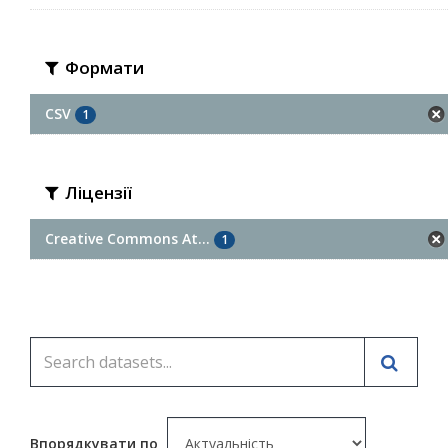
Формати
CSV
1
Ліцензії
Creative Commons At...
1
Впорядкувати по