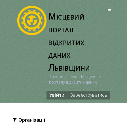
Перейти
до
Місцевий
вмісту
портал
відкритих
даних
Львівщини
Типове рішення Місцевого
порталу відкритих даних
Увійти
Зареєструватись
Організації