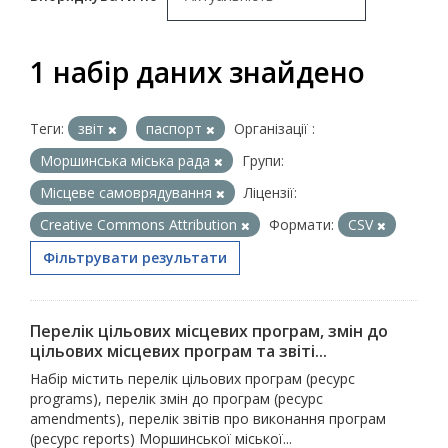
1 набір даних знайдено
Теги:
звіт
паспорт
Організації :
Моршинська міська рада
Групи:
Місцеве самоврядування
Ліцензії:
Creative Commons Attribution
Формати:
CSV
Фільтрувати результати
Перелік цільових місцевих програм, змін до
цільових місцевих програм та звіті...
Набір містить перелік цільових програм (ресурс
programs), перелік змін до програм (ресурс
amendments), перелік звітів про виконання програм
(ресурс reports) Моршинської міської...