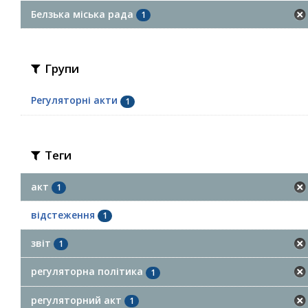
Белзька міська рада
1
Групи
Регуляторні акти
1
Теги
акт
1
відстеження
1
звіт
1
регуляторна політика
1
регуляторний акт
1