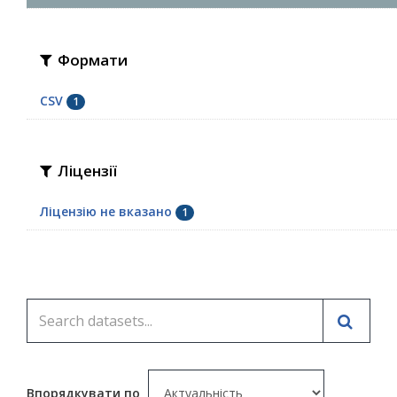
Формати
CSV
1
Ліцензії
Ліцензію не вказано
1
Впорядкувати по