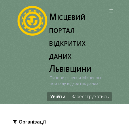
Перейти
до
Місцевий
вмісту
портал
відкритих
даних
Львівщини
Типове рішення Місцевого
порталу відкритих даних
Увійти
Зареєструватись
Організації