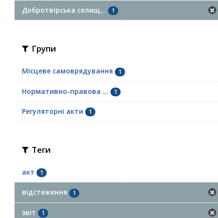
Добротвірська селищ...
1
Групи
Місцеве самоврядування
1
Нормативно-правова ...
1
Регуляторні акти
1
Теги
акт
1
відстеження
1
звіт
1