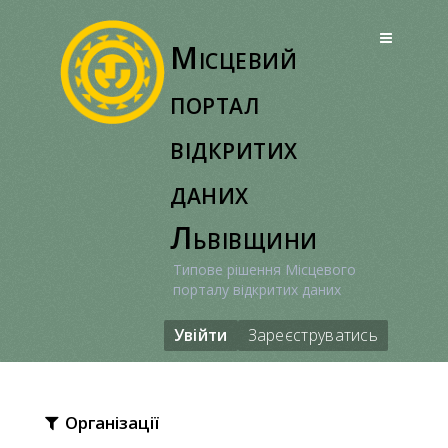
Перейти
до
Місцевий
вмісту
портал
відкритих
даних
Львівщини
Типове рішення Місцевого
порталу відкритих даних
Увійти
Зареєструватись
Організації