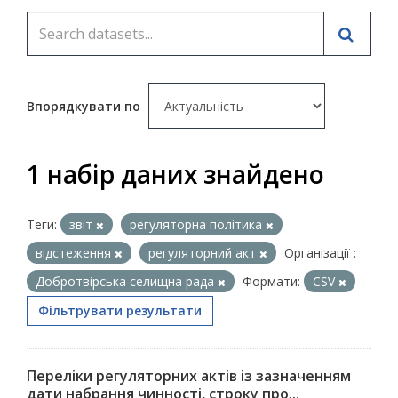
Впорядкувати по
1 набір даних знайдено
Теги:
звіт
регуляторна політика
відстеження
регуляторний акт
Організації :
Добротвірська селищна рада
Формати:
CSV
Фільтрувати результати
Переліки регуляторних актів із зазначенням
дати набрання чинності, строку про...