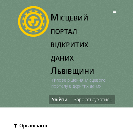
Перейти
до
Місцевий
вмісту
портал
відкритих
даних
Львівщини
Типове рішення Місцевого
порталу відкритих даних
Увійти
Зареєструватись
Організації