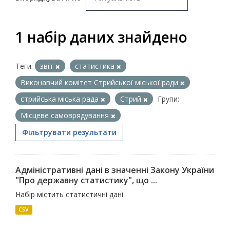
1 набір даних знайдено
Теги:
звіт
статистика
Виконавчий комітет Стрийської міської ради
стрийська міська рада
Стрий
Групи:
Місцеве самоврядування
Фільтрувати результати
Адміністративні дані в значенні Закону України
"Про державну статистику", що ...
Набір містить статистичні дані
CSV