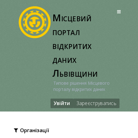
Перейти
до
Місцевий
вмісту
портал
відкритих
даних
Львівщини
Типове рішення Місцевого
порталу відкритих даних
Увійти
Зареєструватись
Організації