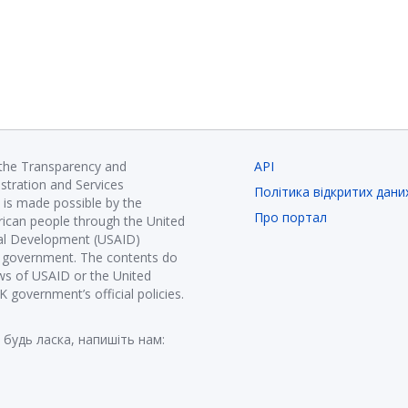
 the Transparency and
API
istration and Services
Політика відкритих дани
is made possible by the
Про портал
ican people through the United
nal Development (USAID)
K government. The contents do
ews of USAID or the United
government’s official policies.
 будь ласка, напишіть нам: