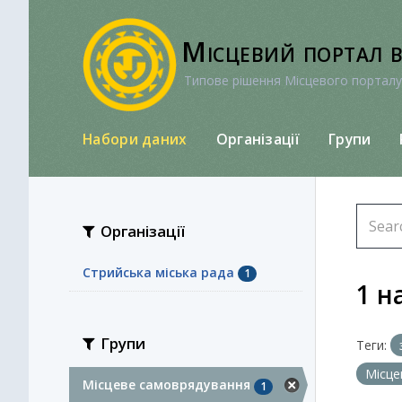
Перейти
до
Місцевий портал 
вмісту
Типове рішення Місцевого порталу
Набори даних
Організації
Групи
Організації
Стрийська міська рада
1
1 н
Групи
Теги:
Місце
Місцеве самоврядування
1