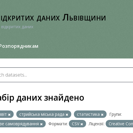
відкритих даних Львівщини
 відкритих даних
Розпорядникам
абір даних знайдено
звіт
стрийська міська рада
статистика
Групи:
ве самоврядування
Формати:
CSV
Ліцензії:
Creative Co