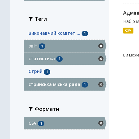
Адміні
Теги
Набір м
CSV
Виконавчий комітет ...
1
звіт
1
Ви може
статистика
1
Стрий
1
стрийська міська рада
1
Формати
CSV
1