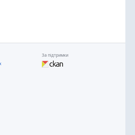
За підтримки
х