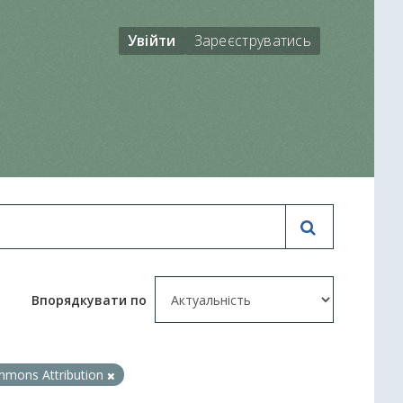
Увійти
Зареєструватись
Впорядкувати по
mmons Attribution