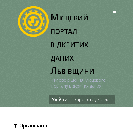
Перейти
до
Місцевий
вмісту
портал
відкритих
даних
Львівщини
Типове рішення Місцевого
порталу відкритих даних
Увійти
Зареєструватись
Організації