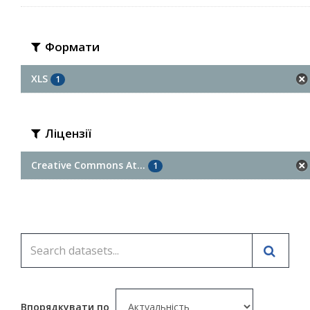
Формати
XLS
1
Ліцензії
Creative Commons At...
1
Впорядкувати по