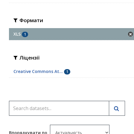
Формати
XLS
1
Ліцензії
Creative Commons At...
1
Впорядкувати по