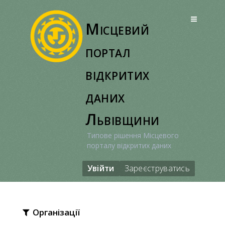
Перейти
до
Місцевий
вмісту
портал
відкритих
даних
Львівщини
Типове рішення Місцевого
порталу відкритих даних
Увійти
Зареєструватись
Організації