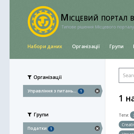
Перейти
до
Місцевий портал 
вмісту
Типове рішення Місцевого порталу
Набори даних
Організації
Групи
Організації
Управління з питань...
1
1 н
Групи
Теги:
Creat
Податки
1