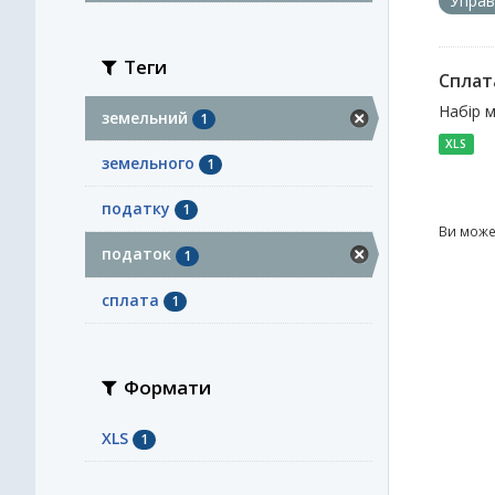
Управ
Теги
Сплат
Набір 
земельний
1
XLS
земельного
1
податку
1
Ви може
податок
1
сплата
1
Формати
XLS
1