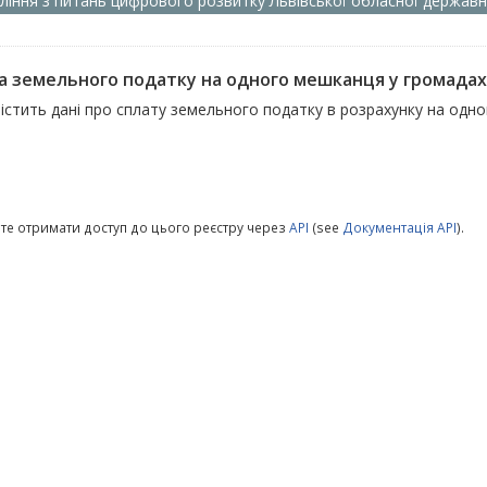
ління з питань цифрового розвитку Львівської обласної державно
а земельного податку на одного мешканця у громадах
містить дані про сплату земельного податку в розрахунку на одн
те отримати доступ до цього реєстру через
API
(see
Документація API
).