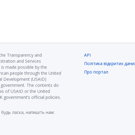
 the Transparency and
API
istration and Services
Політика відкритих дани
is made possible by the
Про портал
ican people through the United
nal Development (USAID)
K government. The contents do
ews of USAID or the United
government’s official policies.
 будь ласка, напишіть нам: