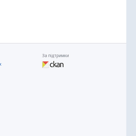
За підтримки
х