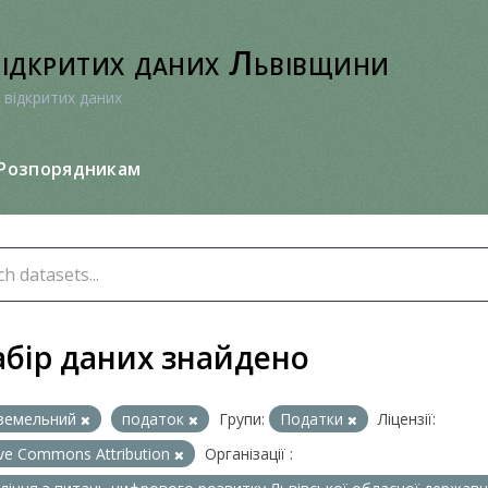
відкритих даних Львівщини
 відкритих даних
Розпорядникам
абір даних знайдено
земельний
податок
Групи:
Податки
Ліцензії:
ive Commons Attribution
Організації :