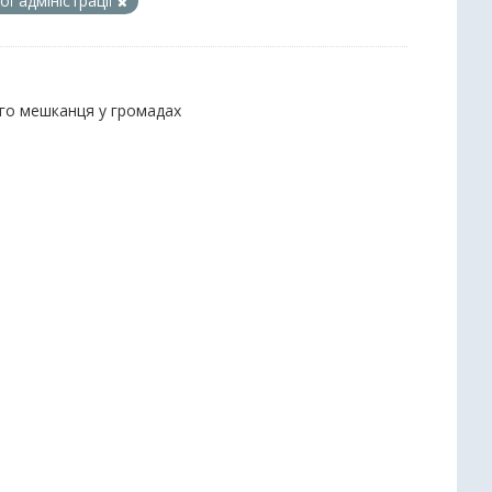
ї адміністрації
ого мешканця у громадах