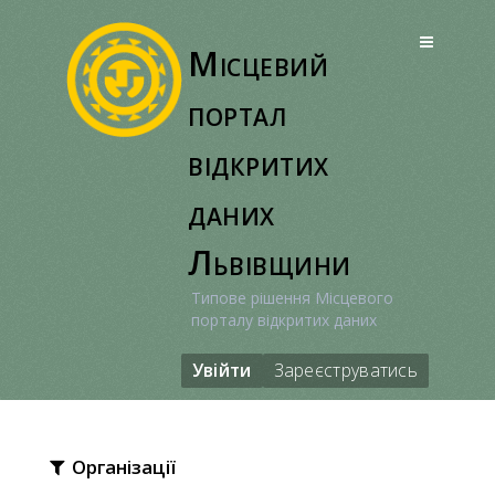
Перейти
до
Місцевий
вмісту
портал
відкритих
даних
Львівщини
Типове рішення Місцевого
порталу відкритих даних
Увійти
Зареєструватись
Організації