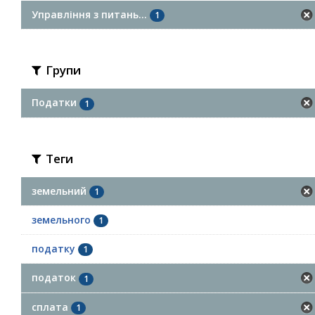
Управління з питань...
1
Групи
Податки
1
Теги
земельний
1
земельного
1
податку
1
податок
1
сплата
1