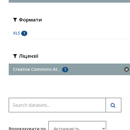
Формати
XLS
1
Ліцензії
Creative Commons At...
1
Впорядкувати по