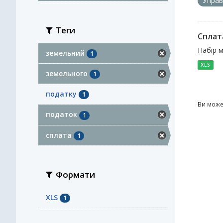
Управ
Теги
Сплат
Набір 
земельний
1
XLS
земельного
1
податку
1
Ви може
податок
1
сплата
1
Формати
XLS
1