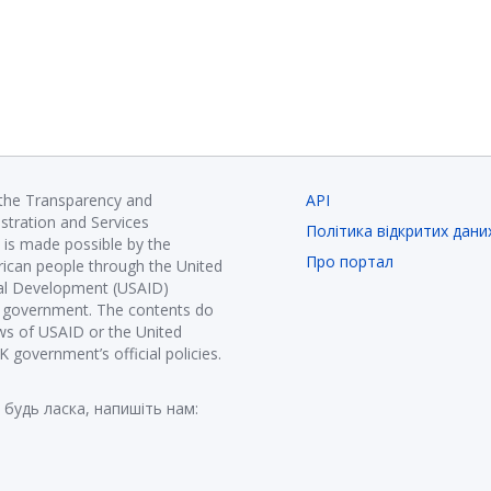
 the Transparency and
API
istration and Services
Політика відкритих дани
is made possible by the
Про портал
ican people through the United
nal Development (USAID)
K government. The contents do
ews of USAID or the United
government’s official policies.
 будь ласка, напишіть нам: