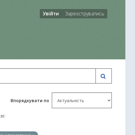
Увійти
Зареєструватись
Впорядкувати по
зії: