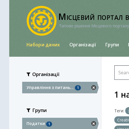
Перейти
до
Місцевий портал 
вмісту
Типове рішення Місцевого порталу
Набори даних
Організації
Групи
Організації
Управління з питань...
1
1 н
Групи
Теги:
Creat
Податки
1