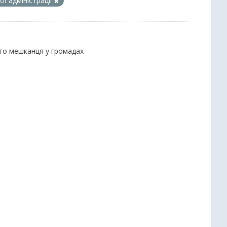
ї адміністрації
ого мешканця у громадах