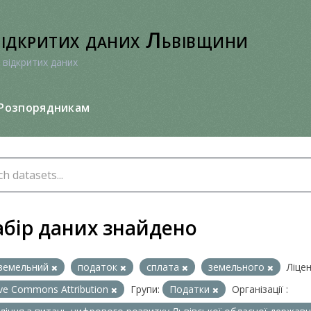
відкритих даних Львівщини
 відкритих даних
Розпорядникам
абір даних знайдено
земельний
податок
сплата
земельного
Ліцен
ive Commons Attribution
Групи:
Податки
Організації :