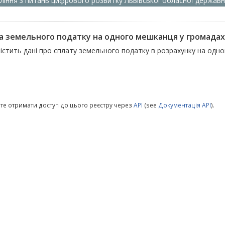
ління з питань цифрового розвитку Львівської обласної державно
а земельного податку на одного мешканця у громадах
містить дані про сплату земельного податку в розрахунку на одн
те отримати доступ до цього реєстру через
API
(see
Документація API
).