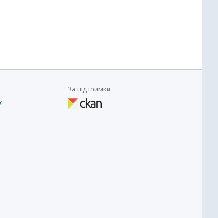
За підтримки
х