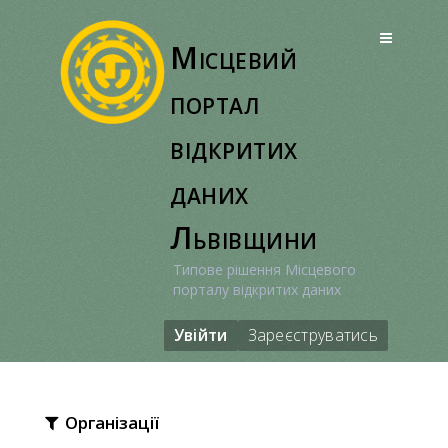
Перейти
до
Місцевий
вмісту
портал
відкритих
даних
Львівщини
Типове рішення Місцевого
порталу відкритих даних
Увійти
Зареєструватись
Організації