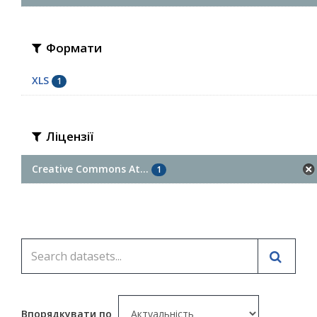
Формати
XLS
1
Ліцензії
Creative Commons At...
1
Впорядкувати по