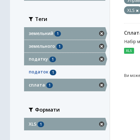
Управ
XLS
Теги
Сплат
земельний
1
Набір 
земельного
1
XLS
податку
1
податок
1
Ви може
сплата
1
Формати
XLS
1