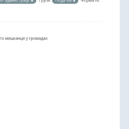
ї адміністрації
Групи:
Податки
Формати:
ого мешканця у громадах