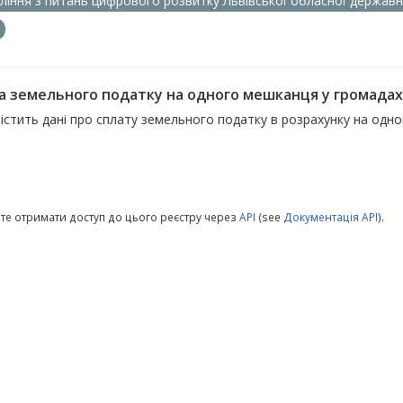
ління з питань цифрового розвитку Львівської обласної державно
а земельного податку на одного мешканця у громадах
містить дані про сплату земельного податку в розрахунку на одн
те отримати доступ до цього реєстру через
API
(see
Документація API
).