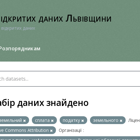
відкритих даних Львівщини
 відкритих даних
Розпорядникам
абір даних знайдено
земельний
сплата
податку
земельного
Ліценз
ive Commons Attribution
Організації :