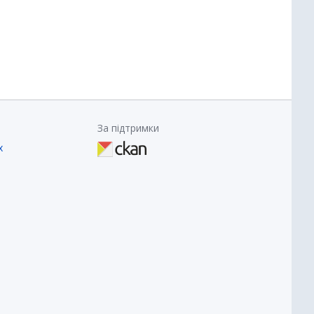
За підтримки
х