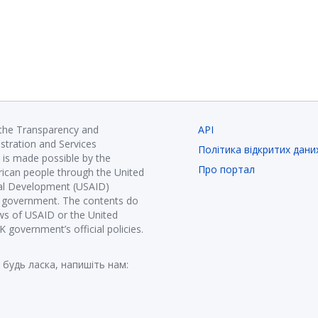
 the Transparency and
API
istration and Services
Політика відкритих дани
is made possible by the
Про портал
ican people through the United
nal Development (USAID)
K government. The contents do
ews of USAID or the United
government’s official policies.
 будь ласка, напишіть нам: