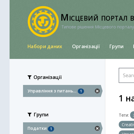
Перейти
до
Місцевий портал 
вмісту
Типове рішення Місцевого порталу
Набори даних
Організації
Групи
Організації
Управління з питань...
1
1 н
Групи
Теги:
Creat
Податки
1