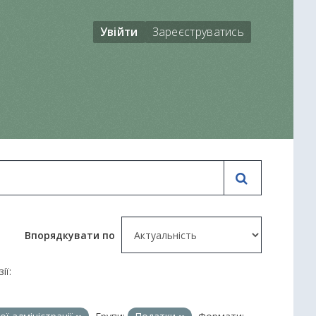
Увійти
Зареєструватись
Впорядкувати по
ії: