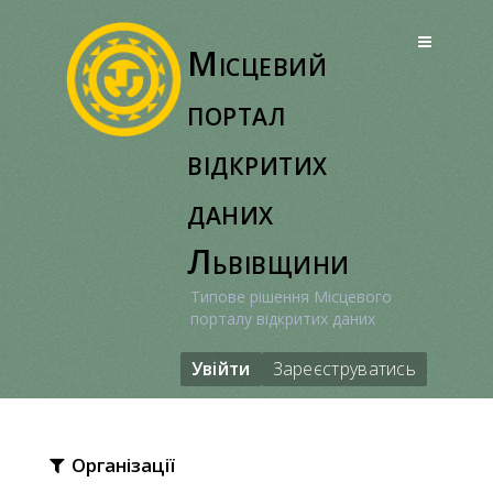
Перейти
до
Місцевий
вмісту
портал
відкритих
даних
Львівщини
Типове рішення Місцевого
порталу відкритих даних
Увійти
Зареєструватись
Організації