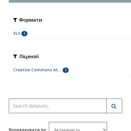
Формати
XLS
1
Ліцензії
Creative Commons At...
1
Впорядкувати по