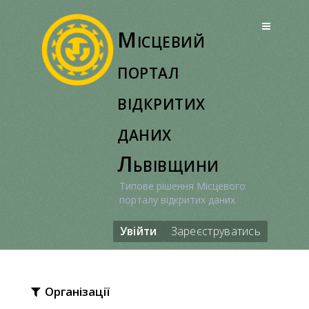
Перейти
до
Місцевий
вмісту
портал
відкритих
даних
Львівщини
Типове рішення Місцевого
порталу відкритих даних
Увійти
Зареєструватись
Організації