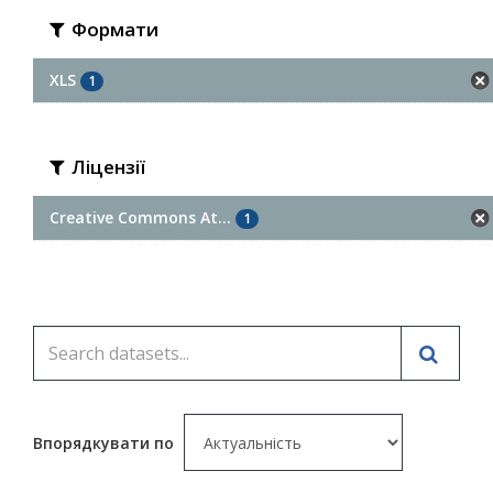
Формати
XLS
1
Ліцензії
Creative Commons At...
1
Впорядкувати по