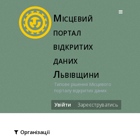
Перейти
до
Місцевий
вмісту
портал
відкритих
даних
Львівщини
Типове рішення Місцевого
порталу відкритих даних
Увійти
Зареєструватись
Організації