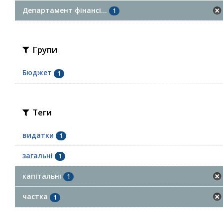
Департамент фінансі...
1
Групи
Бюджет
1
Теги
видатки
1
загальні
1
капітальні
1
частка
1