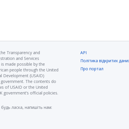
 the Transparency and
API
istration and Services
Політика відкритих дани
is made possible by the
Про портал
ican people through the United
nal Development (USAID)
K government. The contents do
ews of USAID or the United
government’s official policies.
 будь ласка, напишіть нам: