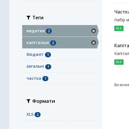
Частка
Теги
Набір м
XLS
видатки
2
капітальні
2
Капіта
Капітал
бюджет
1
XLS
загальні
1
частка
1
Ви може
Формати
XLS
2