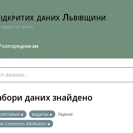
відкритих даних Львівщини
 відкритих даних
Розпорядникам
абори даних знайдено
капітальні
видатки
Ліцензії:
ive Commons Attribution