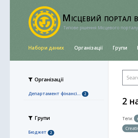
Перейти
до
Місцевий портал 
вмісту
Типове рішення Місцевого порталу
Набори даних
Організації
Групи
Організації
Департамент фінансі...
2
2 н
Групи
Теги:
Creat
Бюджет
2