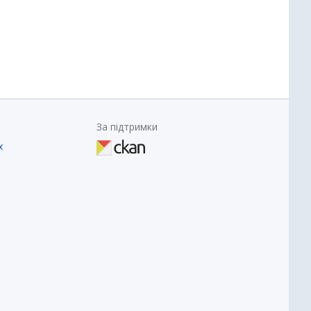
За підтримки
х