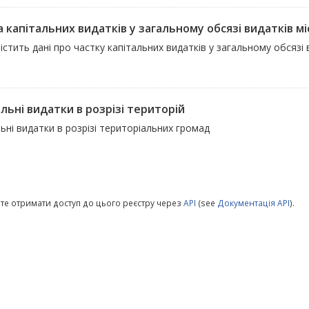
 капітальних видатків у загальному обсязі видатків мі
істить дані про частку капітальних видатків у загальному обсяз
льні видатки в розрізі територій
ьні видатки в розрізі територіальних громад
те отримати доступ до цього реєстру через
API
(see
Документація API
).