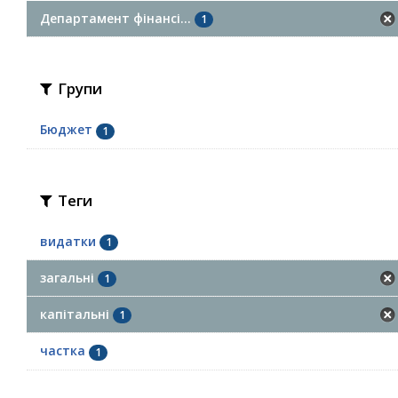
Департамент фінансі...
1
Групи
Бюджет
1
Теги
видатки
1
загальні
1
капітальні
1
частка
1