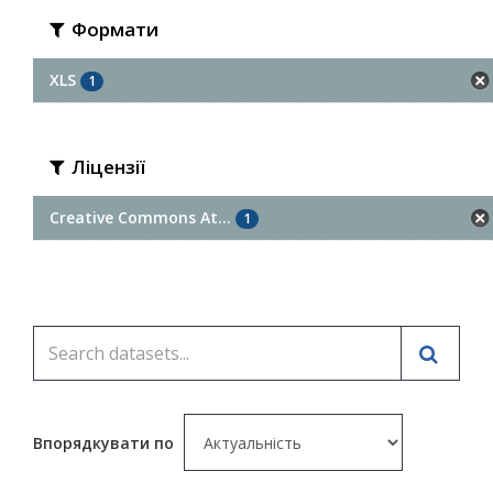
Формати
XLS
1
Ліцензії
Creative Commons At...
1
Впорядкувати по