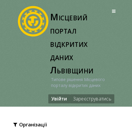
Перейти
до
Місцевий
вмісту
портал
відкритих
даних
Львівщини
Типове рішення Місцевого
порталу відкритих даних
Увійти
Зареєструватись
Організації