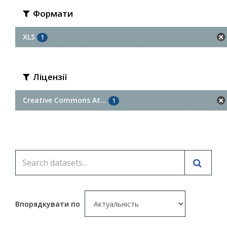
Формати
XLS
1
Ліцензії
Creative Commons At...
1
Впорядкувати по