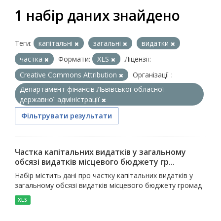
1 набір даних знайдено
Теги:
капітальні
загальні
видатки
частка
Формати:
XLS
Ліцензії:
Creative Commons Attribution
Організації :
Департамент фінансів Львівської обласної
державної адміністрації
Фільтрувати результати
Частка капітальних видатків у загальному
обсязі видатків місцевого бюджету гр...
Набір містить дані про частку капітальних видатків у
загальному обсязі видатків місцевого бюджету громад
XLS