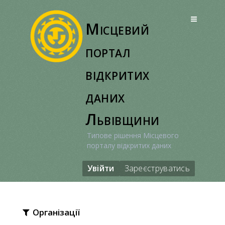
Перейти
до
Місцевий
вмісту
портал
відкритих
даних
Львівщини
Типове рішення Місцевого
порталу відкритих даних
Увійти
Зареєструватись
Організації