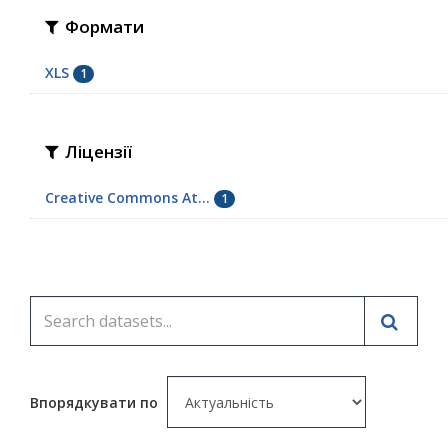
Формати
XLS
1
Ліцензії
Creative Commons At...
1
Впорядкувати по