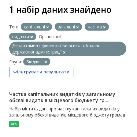
1 набір даних знайдено
Теги:
капітальні
загальні
частка
видатки
Організації :
Департамент фінансів Львівської обласної
державної адміністрації
Групи:
Бюджет
Фільтрувати результати
Частка капітальних видатків у загальному
обсязі видатків місцевого бюджету гр...
Набір містить дані про частку капітальних видатків у
загальному обсязі видатків місцевого бюджету громад
XLS