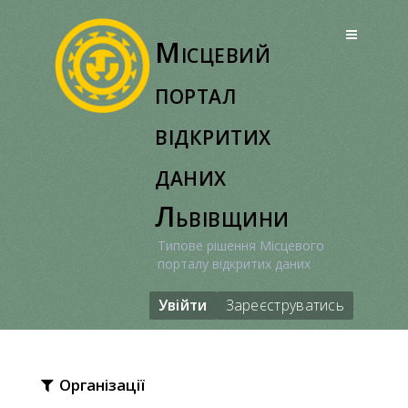
Перейти
до
Місцевий
вмісту
портал
відкритих
даних
Львівщини
Типове рішення Місцевого
порталу відкритих даних
Увійти
Зареєструватись
Організації