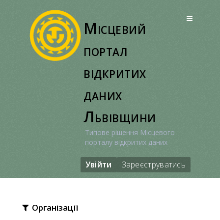
Перейти
до
Місцевий
вмісту
портал
відкритих
даних
Львівщини
Типове рішення Місцевого
порталу відкритих даних
Увійти
Зареєструватись
Організації