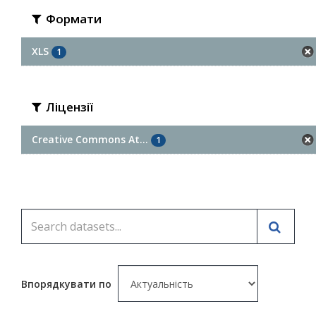
Формати
XLS
1
Ліцензії
Creative Commons At...
1
Впорядкувати по