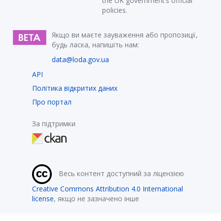
the UK government’s official
policies.
Якщо ви маєте зауваження або пропозиції,
будь ласка, напишіть нам:
data@loda.gov.ua
API
Політика відкритих даних
Про портал
За підтримки
Весь контент доступний за ліцензією
Creative Commons Attribution 4.0 International
license
, якщо не зазначено інше