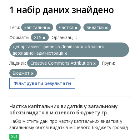
1 набір даних знайдено
Теги:
капітальні
частка
видатки
Формати:
XLS
Організації :
Департамент фінансів Львівської обласної
державної адміністрації
Ліцензії:
Creative Commons Attribution
Групи:
Бюджет
Фільтрувати результати
Частка капітальних видатків у загальному
обсязі видатків місцевого бюджету гр...
Набір містить дані про частку капітальних видатків у
загальному обсязі видатків місцевого бюджету громад
XLS