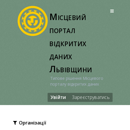
Перейти
до
Місцевий
вмісту
портал
відкритих
даних
Львівщини
Типове рішення Місцевого
порталу відкритих даних
Увійти
Зареєструватись
Організації