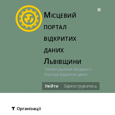
Перейти
до
Місцевий
вмісту
портал
відкритих
даних
Львівщини
Типове рішення Місцевого
порталу відкритих даних
Увійти
Зареєструватись
Організації