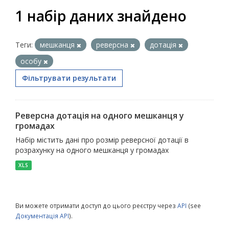
1 набір даних знайдено
Теги:
мешканця
реверсна
дотація
особу
Фільтрувати результати
Реверсна дотація на одного мешканця у
громадах
Набір містить дані про розмір реверсної дотації в
розрахунку на одного мешканця у громадах
XLS
Ви можете отримати доступ до цього реєстру через
API
(see
Документація API
).