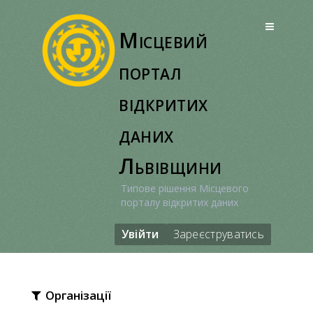
Перейти
до
Місцевий
вмісту
портал
відкритих
даних
Львівщини
Типове рішення Місцевого
порталу відкритих даних
Увійти
Зареєструватись
Організації