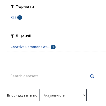
Формати
XLS
1
Ліцензії
Creative Commons At...
1
Впорядкувати по