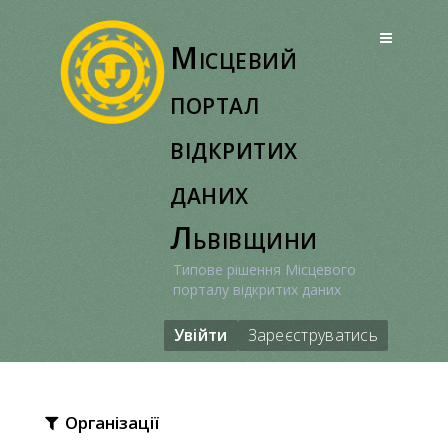
Перейти
до
Місцевий
вмісту
портал
відкритих
даних
Львівщини
Типове рішення Місцевого
порталу відкритих даних
Увійти
Зареєструватись
Організації