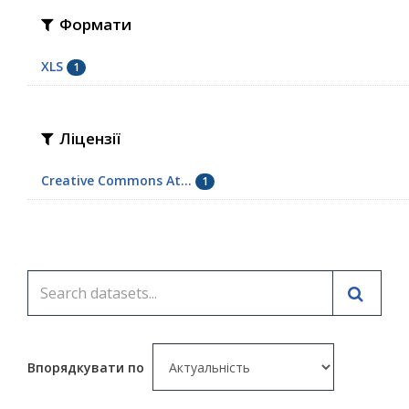
Формати
XLS
1
Ліцензії
Creative Commons At...
1
Впорядкувати по