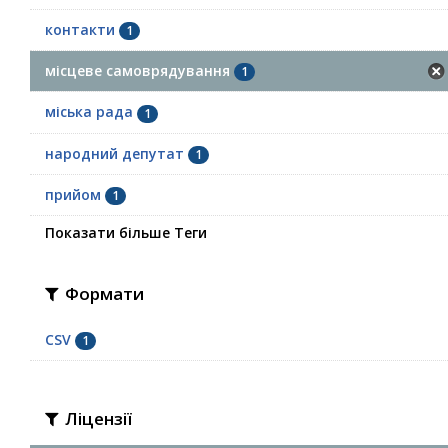
контакти
1
місцеве самоврядування
1
міська рада
1
народний депутат
1
прийом
1
Показати більше Теги
Формати
CSV
1
Ліцензії