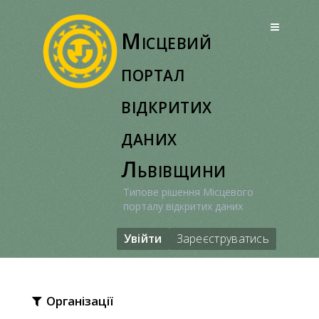
Перейти
до
Місцевий
вмісту
портал
відкритих
даних
Львівщини
Типове рішення Місцевого
порталу відкритих даних
Увійти
Зареєструватись
Організації