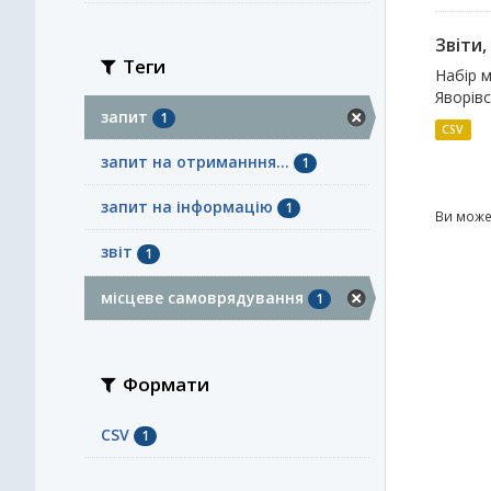
Звіти
Теги
Набір м
Яворівс
запит
1
CSV
запит на отриманння...
1
запит на інформацію
1
Ви може
звіт
1
місцеве самоврядування
1
Формати
CSV
1