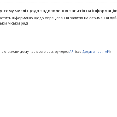
, у тому числі щодо задоволення запитів на інформаці
істить інформацію щодо опрацювання запитів на отримання публіч
ькій міській раді
те отримати доступ до цього реєстру через
API
(see
Документація API
).