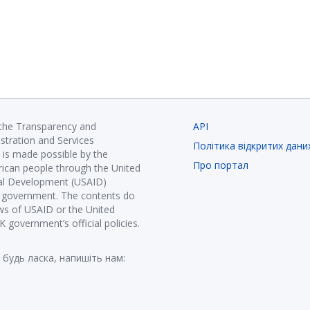
 the Transparency and
API
istration and Services
Політика відкритих дани
is made possible by the
Про портал
ican people through the United
nal Development (USAID)
K government. The contents do
ews of USAID or the United
government’s official policies.
 будь ласка, напишіть нам: