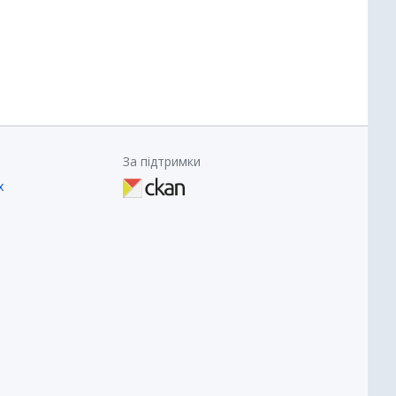
За підтримки
х