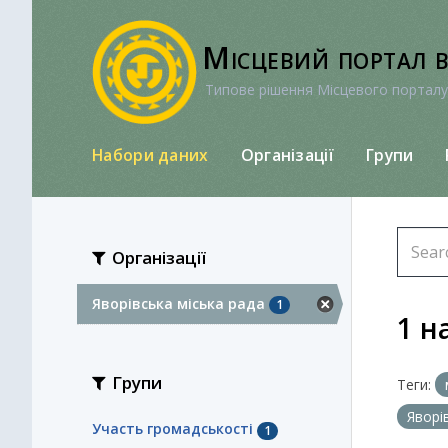
Перейти
до
Місцевий портал 
вмісту
Типове рішення Місцевого порталу
Набори даних
Організації
Групи
Організації
Яворівська міська рада
1
1 н
Групи
Теги:
Яворі
Участь громадськості
1