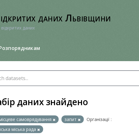
відкритих даних Львівщини
 відкритих даних
Розпорядникам
абір даних знайдено
місцеве самоврядування
запит
Організації :
вська міська рада