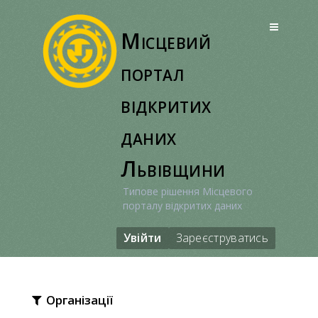
Перейти
до
Місцевий
вмісту
портал
відкритих
даних
Львівщини
Типове рішення Місцевого
порталу відкритих даних
Увійти
Зареєструватись
Організації