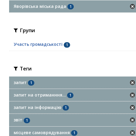
Яворівська міська рада
1
Групи
Участь громадськості
1
Теги
запит
1
запит на отриманння...
1
запит на інформацію
1
звіт
1
місцеве самоврядування
1