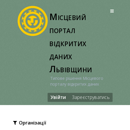
Перейти
до
Місцевий
вмісту
портал
відкритих
даних
Львівщини
Типове рішення Місцевого
порталу відкритих даних
Увійти
Зареєструватись
Організації