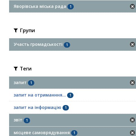
Яворівська міська рада
1
Групи
Участь громадськості
1
Теги
запит
1
запит на отриманння...
1
запит на інформацію
1
звіт
1
місцеве самоврядування
1