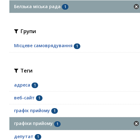
Белзька міська рада
1
Групи
Місцеве самоврядування
1
Теги
адреса
1
веб-сайт
1
графік прийому
1
графіки прийому
1
депутат
1