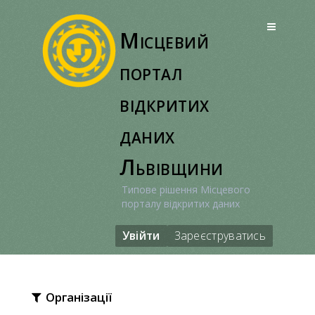
Перейти
до
Місцевий
вмісту
портал
відкритих
даних
Львівщини
Типове рішення Місцевого
порталу відкритих даних
Увійти
Зареєструватись
Організації