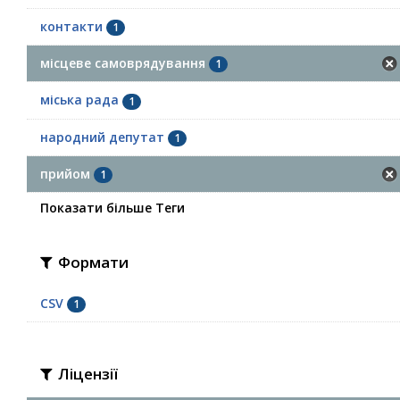
контакти
1
місцеве самоврядування
1
міська рада
1
народний депутат
1
прийом
1
Показати більше Теги
Формати
CSV
1
Ліцензії