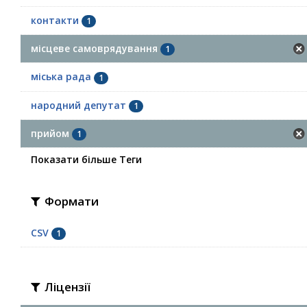
контакти
1
місцеве самоврядування
1
міська рада
1
народний депутат
1
прийом
1
Показати більше Теги
Формати
CSV
1
Ліцензії