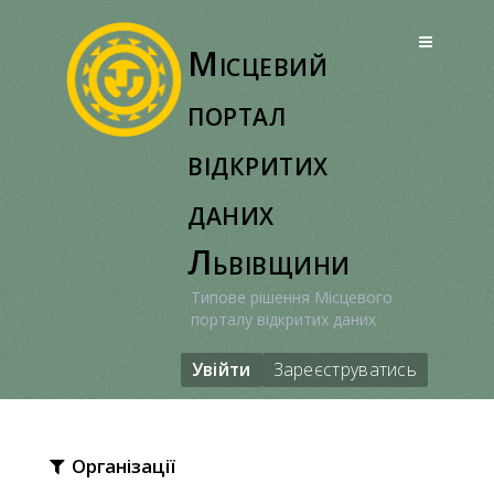
Перейти
до
Місцевий
вмісту
портал
відкритих
даних
Львівщини
Типове рішення Місцевого
порталу відкритих даних
Увійти
Зареєструватись
Організації