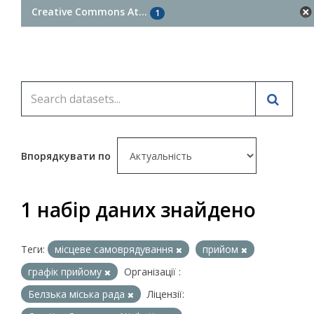
Creative Commons At...
1
Впорядкувати по
1 набір даних знайдено
Теги:
місцеве самоврядування
прийом
графік прийому
Організації :
Белзька міська рада
Ліцензії: