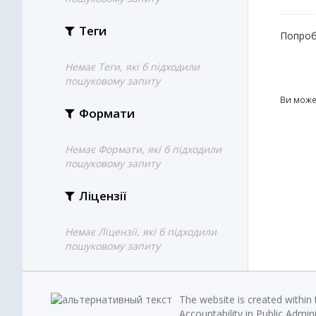
Теги
Попроб
Немає Теги, які б підходили
пошуковому запиту
Ви може
Формати
Немає Формати, які б підходили
пошуковому запиту
Ліцензії
Немає Ліцензії, які б підходили
пошуковому запиту
The website is created within
Accountability in Public Admin