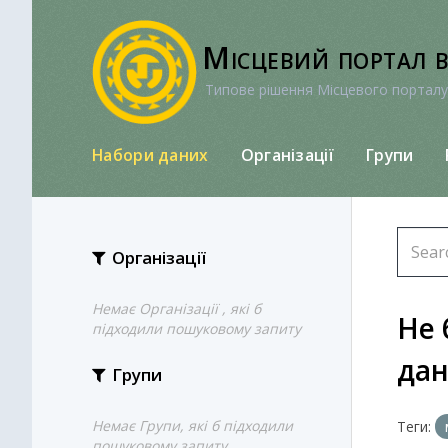
Перейти
до
Місцевий портал 
вмісту
Типове рішення Місцевого порталу
Набори даних
Організації
Групи
Організації
Немає Організації , які б
Не 
підходили пошуковому запиту
да
Групи
Немає Групи, які б підходили
Теги:
пошуковому запиту