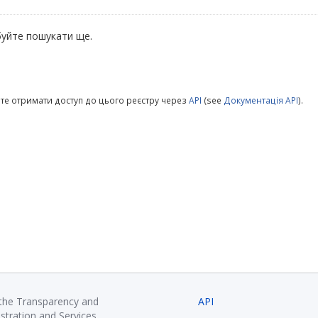
уйте пошукати ще.
те отримати доступ до цього реєстру через
API
(see
Документація API
).
 the Transparency and
API
istration and Services