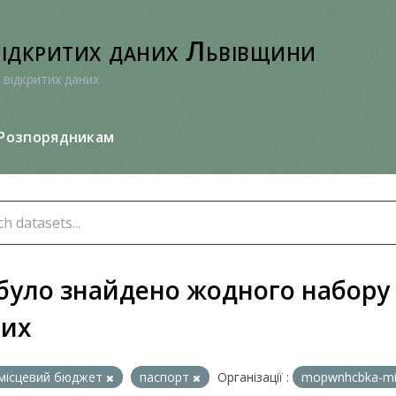
відкритих даних Львівщини
 відкритих даних
Розпорядникам
було знайдено жодного набору
них
місцевий бюджет
паспорт
Організації :
mopwnhcbka-m