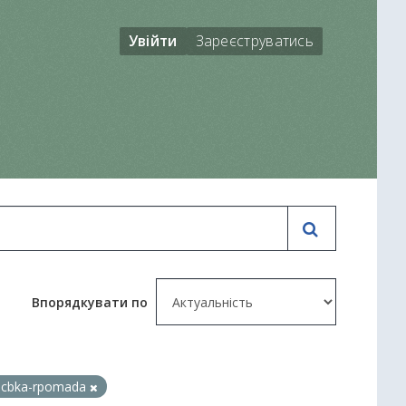
Увійти
Зареєструватись
Впорядкувати по
icbka-rpomada