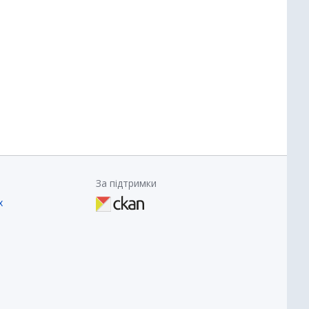
За підтримки
х