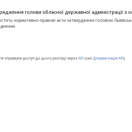
ядження голови обласної державної адміністрації з осн
істить нормативно-правові акти затвердженні головою Львівсько
юдненню
те отримати доступ до цього реєстру через
API
(see
Документація API
).