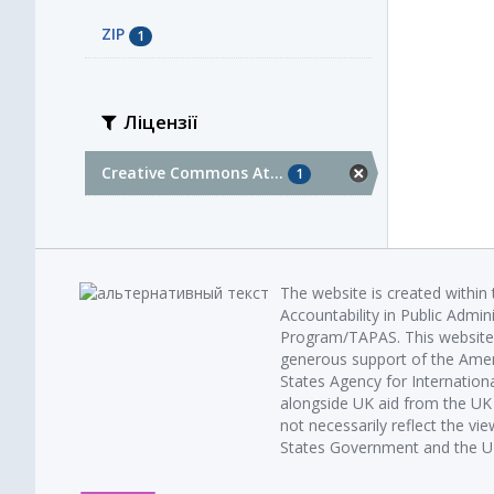
ZIP
1
Ліцензії
Creative Commons At...
1
The website is created within
Accountability in Public Admin
Program/TAPAS. This website 
generous support of the Amer
States Agency for Internatio
alongside UK aid from the U
not necessarily reflect the vi
States Government and the UK 