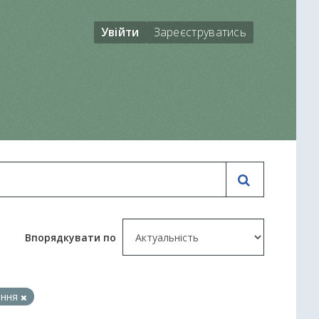
Увійти
Зареєструватись
Впорядкувати по
ання