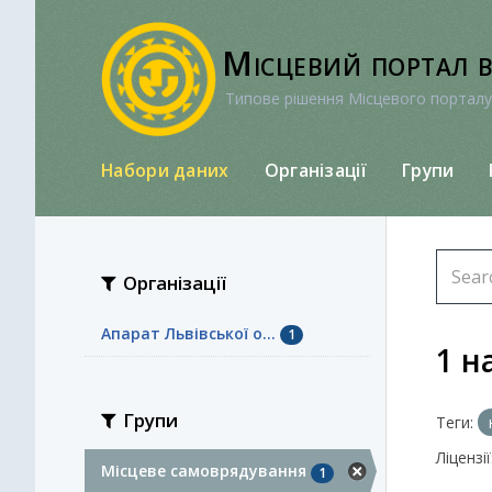
Перейти
до
Місцевий портал 
вмісту
Типове рішення Місцевого порталу
Набори даних
Організації
Групи
Організації
Апарат Львівської о...
1
1 н
Групи
Теги:
Ліцензії
Місцеве самоврядування
1