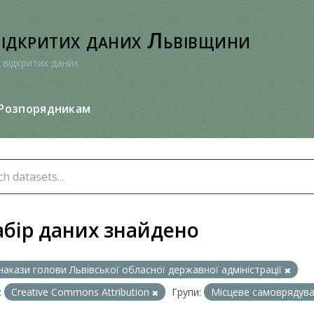
відкритих даних Львівщини
 відкритих даних
Розпорядникам
абір даних знайдено
накази голови Львівської обласної державної адміністрації
:
Creative Commons Attribution
Групи:
Місцеве самоврядув