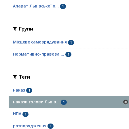
Апарат Львівської о...
1
Групи
Місцеве самоврядування
1
Нормативно-правова ...
1
Теги
наказ
1
накази голови Львів...
1
НПА
1
розпорядження
1