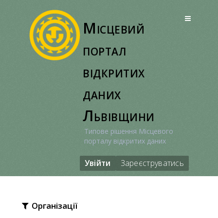
Перейти
до
Місцевий
вмісту
портал
відкритих
даних
Львівщини
Типове рішення Місцевого
порталу відкритих даних
Увійти
Зареєструватись
Організації