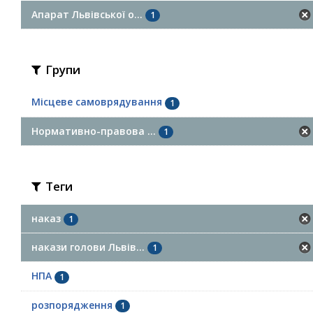
Апарат Львівської о...
1
Групи
Місцеве самоврядування
1
Нормативно-правова ...
1
Теги
наказ
1
накази голови Львів...
1
НПА
1
розпорядження
1