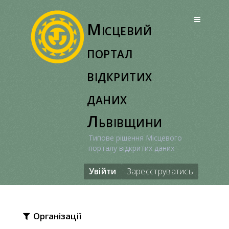
Перейти
до
Місцевий
вмісту
портал
відкритих
даних
Львівщини
Типове рішення Місцевого
порталу відкритих даних
Увійти
Зареєструватись
Організації