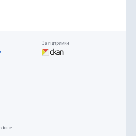
За підтримки
х
о інше