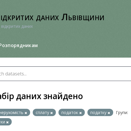
відкритих даних Львівщини
 відкритих даних
Розпорядникам
абір даних знайдено
нерухомість
сплату
податок
податку
Групи:
тки