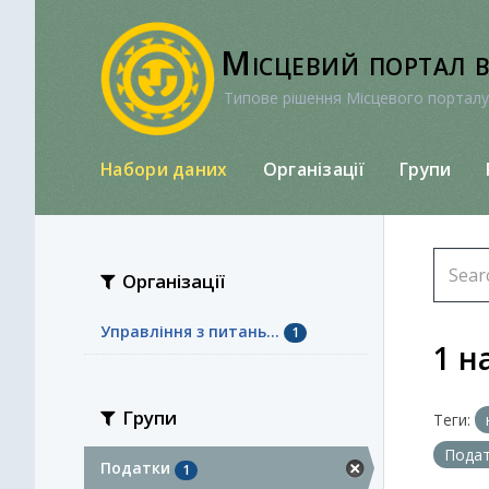
Перейти
до
Місцевий портал 
вмісту
Типове рішення Місцевого порталу
Набори даних
Організації
Групи
Організації
Управління з питань...
1
1 н
Групи
Теги:
Пода
Податки
1