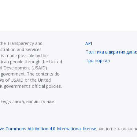
 the Transparency and
API
istration and Services
Політика відкритих дани
is made possible by the
Про портал
ican people through the United
nal Development (USAID)
K government. The contents do
ews of USAID or the United
government’s official policies.
 будь ласка, напишіть нам:
ive Commons Attribution 4.0 International license
, якщо не зазначен