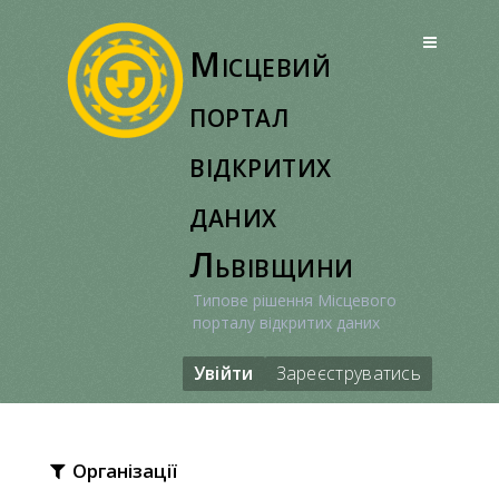
Перейти
до
Місцевий
вмісту
портал
відкритих
даних
Львівщини
Типове рішення Місцевого
порталу відкритих даних
Увійти
Зареєструватись
Організації