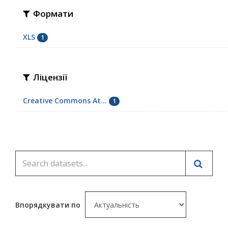
Формати
XLS
1
Ліцензії
Creative Commons At...
1
Впорядкувати по