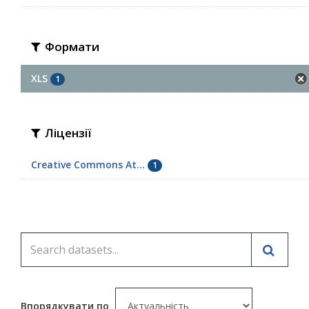
Формати
XLS
1
Ліцензії
Creative Commons At...
1
Впорядкувати по