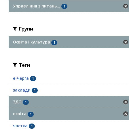
Управління з питань...
1
Групи
Освіта і культура
1
Теги
е-черга
1
заклади
1
ЗДО
1
освіта
1
частка
1