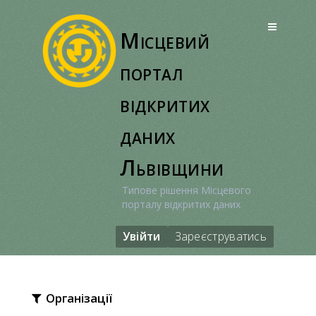
Перейти
до
Місцевий
вмісту
портал
відкритих
даних
Львівщини
Типове рішення Місцевого
порталу відкритих даних
Увійти
Зареєструватись
Організації