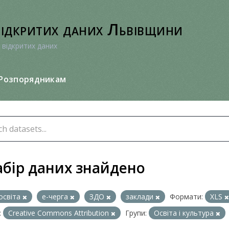
відкритих даних Львівщини
 відкритих даних
Розпорядникам
абір даних знайдено
освіта
е-черга
ЗДО
заклади
Формати:
XLS
:
Creative Commons Attribution
Групи:
Освіта і культура