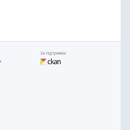
За підтримки
х