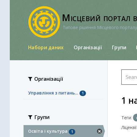
Перейти
до
Місцевий портал 
вмісту
Типове рішення Місцевого порталу
Набори даних
Організації
Групи
Організації
Управління з питань...
1
1 н
Групи
Теги:
Ліцензії
Освіта і культура
1