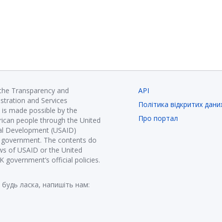
 the Transparency and
API
istration and Services
Політика відкритих дани
is made possible by the
Про портал
ican people through the United
nal Development (USAID)
K government. The contents do
ews of USAID or the United
government’s official policies.
 будь ласка, напишіть нам: