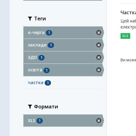
Частка
Теги
Цей наб
електро
е-черга
1
XLS
заклади
1
ЗДО
1
Ви може
освіта
1
частка
1
Формати
XLS
1