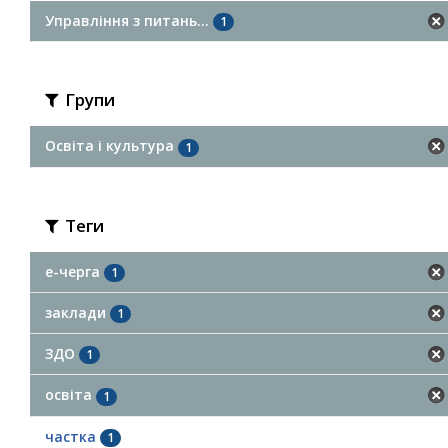
Управління з питань...
1
Групи
Освіта і культура
1
Теги
е-черга
1
заклади
1
ЗДО
1
освіта
1
частка
1