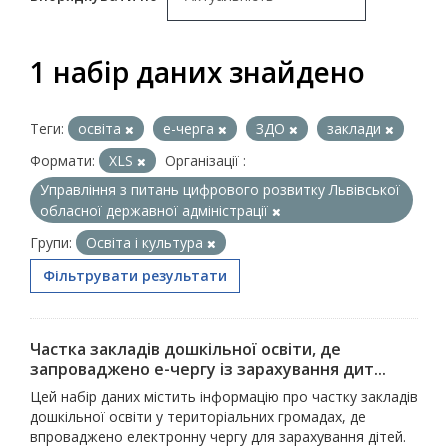
1 набір даних знайдено
Теги:
освіта
е-черга
ЗДО
заклади
Формати:
XLS
Організації :
Управління з питань цифрового розвитку Львівської
обласної державної адміністрації
Групи:
Освіта і культура
Фільтрувати результати
Частка закладів дошкільної освіти, де
запроваджено е-чергу із зарахування дит...
Цей набір даних містить інформацію про частку закладів
дошкільної освіти у територіальних громадах, де
впроваджено електронну чергу для зарахування дітей.