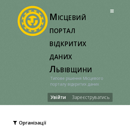
Перейти
до
Місцевий
вмісту
портал
відкритих
даних
Львівщини
Типове рішення Місцевого
порталу відкритих даних
Увійти
Зареєструватись
Організації