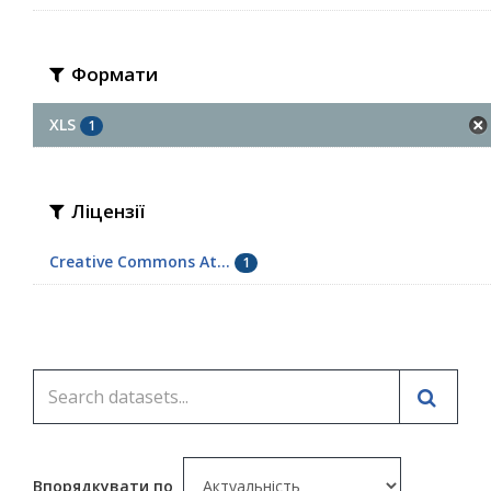
Формати
XLS
1
Ліцензії
Creative Commons At...
1
Впорядкувати по